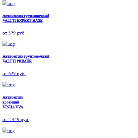
Антисептик грунтовочный
VALTTI EXPERT BASE
от
379
руб.
Антисептик грунтовочный
VALTTI PRIMER
от
629
руб.
Антисептик
кроющий
VINHA VVA
от
2 449
руб.