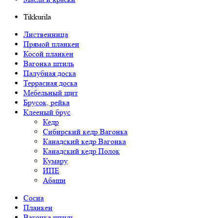
Tikkurila
Лиственница
Прямой планкен
Косой планкен
Вагонка штиль
Палубная доска
Террасная доска
Мебельный щит
Брусок, рейка
Клееный брус
Кедр
Сибирский кедр Вагонка
Канадский кедр Вагонка
Канадский кедр Полок
Кумару
ИПЕ
Абаши
Сосна
Планкен
Вагонка штиль