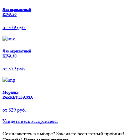
Лак акрилатный
KIVA 50
от
379
руб.
Лак акрилатный
KIVA 30
от
379
руб.
Морилка
PARKETTI-ASSA
от
829
руб.
Увидеть весь ассортимент
Сомневаетесь в выборе? Закажите бесплатный пробник!
Спасибо! Ваша заявка принята.