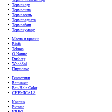
Термокедр
Термолипа
Термоясень
Терморадиата
Термоабаш
Термокумару
Масла и краски
Biofa
Teknos
G-Nature
Dusberg
WoodSol
Пирилакс
Герметики
Ramsauer
Bau Holz Color
CHEMICALS
Крепеж
Evrotec
KREG