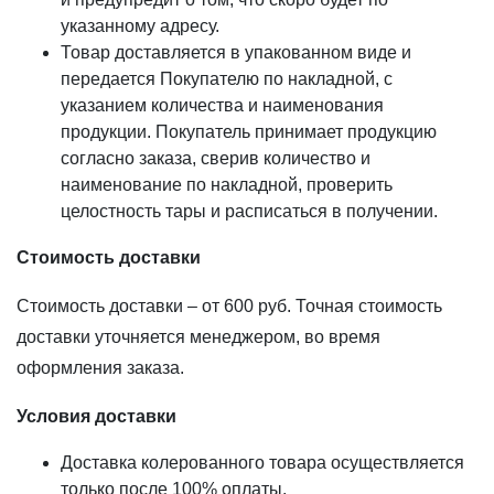
Термокедр
указанному адресу.
Товар доставляется в упакованном виде и
Термолипа
передается Покупателю по накладной, с
Термоясень
указанием количества и наименования
Терморадиата
продукции. Покупатель принимает продукцию
Термоабаш
согласно заказа, сверив количество и
наименование по накладной, проверить
Термокумару
целостность тары и расписаться в получении.
МАСЛА И КРАСКИ
Стоимость доставки
Biofa
Стоимость доставки – от 600 руб. Точная стоимость
Teknos
доставки уточняется менеджером, во время
G-Nature
оформления заказа.
Dusberg
WoodSol
Условия доставки
Пирилакс
Доставка колерованного товара осуществляется
только после 100% оплаты.