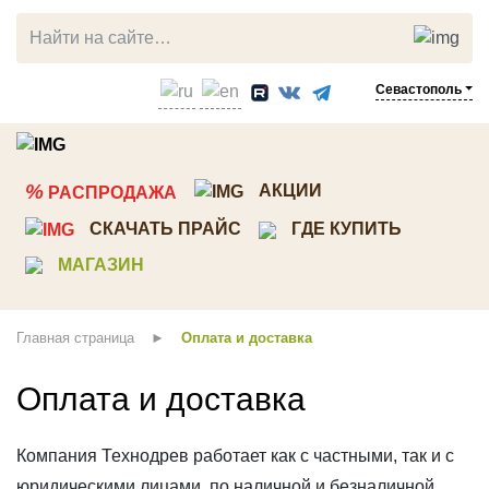
Севастополь
ЛИСТВЕННИЦА
СОСНА
%
АКЦИИ
РАСПРОДАЖА
Прямой планкен
Планкен
СКАЧАТЬ ПРАЙС
ГДЕ КУПИТЬ
Косой планкен
Вагонка штиль
МАГАЗИН
Вагонка штиль
Имитация бруса
Палубная доска
Скандинавкий профиль
Главная страница
Оплата и доставка
Террасная доска
Стеновые панели ТСП
Мебельный щит
Декоративный погонаж
Оплата и доставка
Брусок, рейка
Строганная доска
Клееный брус
Доска пола
Компания Технодрев работает как с частными, так и с
Мебельный щит
юридическими лицами, по наличной и безналичной