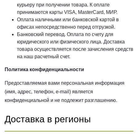
Топливные брикеты
курьеру при получении товара. К оплате
принимаются карты VISA, MasterCard, МИР.
Топливные брикеты RUF
Оплата наличными или банковской картой в
Топливные пеллеты
офисах непосредственно перед отгрузкой.
Банковский перевод. Оплата по счету для
УСЛУГИ
юридического или физического лица. Доставка
Отделка фасадов, стен и потолков
товара осуществляется после зачисления средств
Укладка террас и палуб
на наш расчетный счет.
Окраска деревянных домов
Политика конфиденциальности
Герметизация швов
Предоставляемая вами персональная информация
Окраска погонажа
(имя, адрес, телефон, e-mail) является
Брашировка дерева
конфиденциальной и не подлежит разглашению.
ГОТОВЫЕ РЕШЕНИЯ
Доставка в регионы
Окрашенное дерево
Фасады из дерева
Террасы из дерева