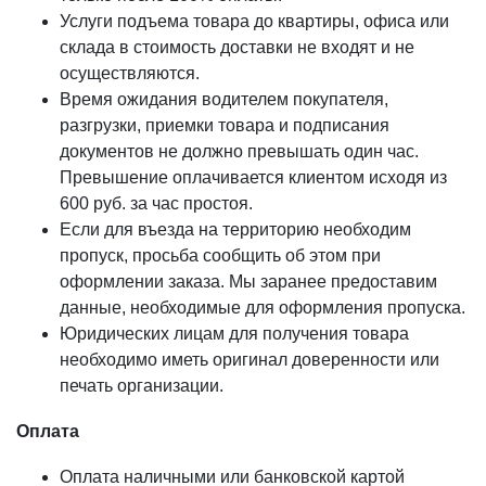
ГЕРМЕТИКИ
Услуги подъема товара до квартиры, офиса или
Ramsauer
склада в стоимость доставки не входят и не
Bau Holz Color
осуществляются.
Время ожидания водителем покупателя,
CHEMICALS
разгрузки, приемки товара и подписания
КРЕПЕЖ
документов не должно превышать один час.
Превышение оплачивается клиентом исходя из
Evrotec
600 руб. за час простоя.
KREG
Если для въезда на территорию необходим
Гвоздек
пропуск, просьба сообщить об этом при
оформлении заказа. Мы заранее предоставим
ПРОЧЕЕ
данные, необходимые для оформления пропуска.
Юридических лицам для получения товара
Слэбы
необходимо иметь оригинал доверенности или
Эпоксидная смола
печать организации.
Кисти
Оплата
Клей
Green Board
Оплата наличными или банковской картой