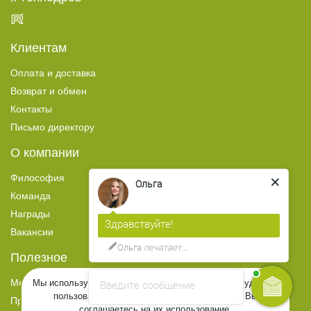
Клиентам
Оплата и доставка
Возврат и обмен
Контакты
Письмо директору
О компании
Философия
Ольга
Команда
Награды
Здравствуйте!
Вакансии
Ольга
печатает...
Полезное
Медиа
Введите сообщение
Мы используем файлы Cookies, чтобы Вам было удобнее
пользоваться сайтом. Продолжая просмотр, Вы
Прайс-лист
соглашаетесь на их использование.