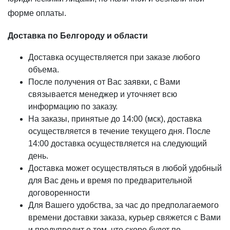
КЕДР
Брусок, рейка
форме оплаты.
Сибирский кедр Вагонка
Клееный брус
Доставка по Белгороду и области
Канадский кедр Вагонка
Декоративные балки
Канадский кедр Полок
Доставка осуществляется при заказе любого
ЛИПА
объема.
КУМАРУ
После получения от Вас заявки, с Вами
Евровагонка
ИПЕ
связывается менеджер и уточняет всю
Полок
АБАШИ
информацию по заказу.
Декоративный погонаж
На заказы, принятые до 14:00 (мск), доставка
осуществляется в течение текущего дня. После
ДУБ
14:00 доставка осуществляется на следующий
Инженерная доска
день.
Доставка может осуществляться в любой удобный
Мебельный щит
для Вас день и время по предварительной
договоренности
ТЕРМОДЕРЕВО
Для Вашего удобства, за час до предполагаемого
Термососна
времени доставки заказа, курьер свяжется с Вами
Термолиственница
и предупредит о том, что скоро будет по