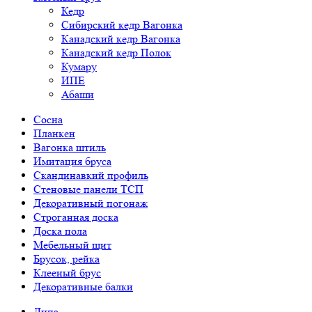
Кедр
Сибирский кедр Вагонка
Канадский кедр Вагонка
Канадский кедр Полок
Кумару
ИПЕ
Абаши
Сосна
Планкен
Вагонка штиль
Имитация бруса
Скандинавкий профиль
Стеновые панели ТСП
Декоративный погонаж
Строганная доска
Доска пола
Мебельный щит
Брусок, рейка
Клееный брус
Декоративные балки
Липа