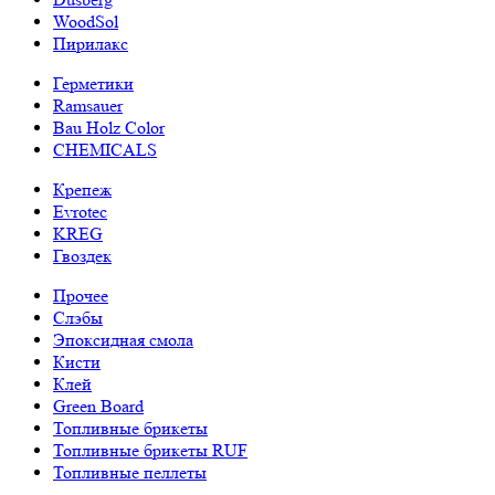
WoodSol
Пирилакс
Герметики
Ramsauer
Bau Holz Color
CHEMICALS
Крепеж
Evrotec
KREG
Гвоздек
Прочее
Слэбы
Эпоксидная смола
Кисти
Клей
Green Board
Топливные брикеты
Топливные брикеты RUF
Топливные пеллеты