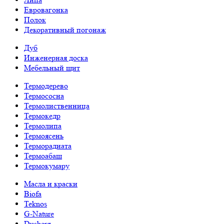
Евровагонка
Полок
Декоративный погонаж
Дуб
Инженерная доска
Мебельный щит
Термодерево
Термососна
Термолиственница
Термокедр
Термолипа
Термоясень
Терморадиата
Термоабаш
Термокумару
Масла и краски
Biofa
Teknos
G-Nature
Dusberg