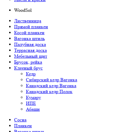
WoodSol
Лиственница
Прямой планкен
Косой планкен
Вагонка штиль
Палубная доска
Террасная доска
Мебельный щит
Брусок, рейка
Клееный брус
Кедр
Сибирский кедр Вагонка
Канадский кедр Вагонка
Канадский кедр Полок
Кумару
ИПЕ
Абаши
Сосна
Планкен
Вагонка штиль