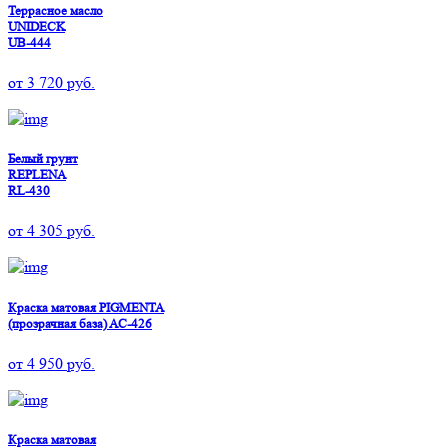
Террасное масло
UNIDECK
UB-444
от
3 720
руб.
Белый грунт
REPLENA
RL-430
от
4 305
руб.
Краска матовая PIGMENTA
(прозрачная база) AC-426
от
4 950
руб.
Краска матовая