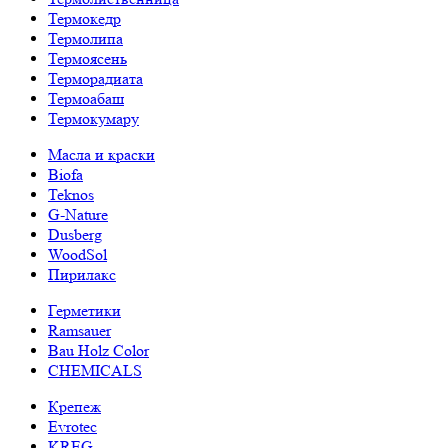
Термокедр
Термолипа
Термоясень
Терморадиата
Термоабаш
Термокумару
Масла и краски
Biofa
Teknos
G-Nature
Dusberg
WoodSol
Пирилакс
Герметики
Ramsauer
Bau Holz Color
CHEMICALS
Крепеж
Evrotec
KREG