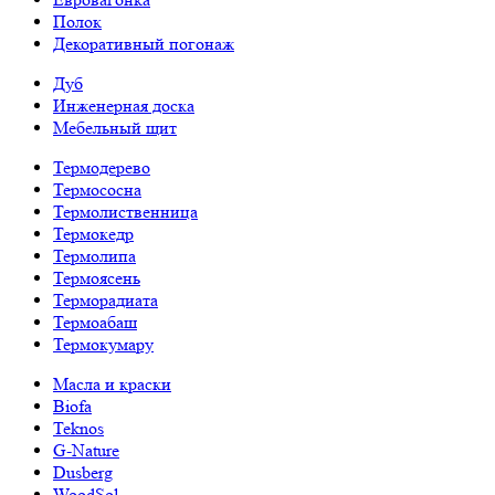
Полок
Декоративный погонаж
Дуб
Инженерная доска
Мебельный щит
Термодерево
Термососна
Термолиственница
Термокедр
Термолипа
Термоясень
Терморадиата
Термоабаш
Термокумару
Масла и краски
Biofa
Teknos
G-Nature
Dusberg
WoodSol