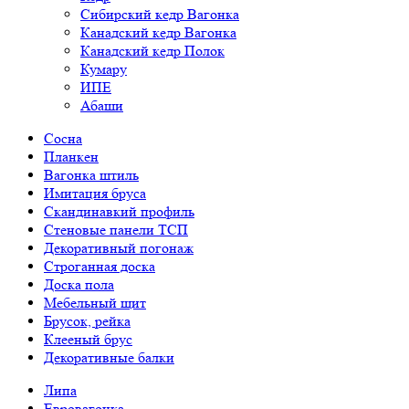
Сибирский кедр Вагонка
Канадский кедр Вагонка
Канадский кедр Полок
Кумару
ИПЕ
Абаши
Сосна
Планкен
Вагонка штиль
Имитация бруса
Скандинавкий профиль
Стеновые панели ТСП
Декоративный погонаж
Строганная доска
Доска пола
Мебельный щит
Брусок, рейка
Клееный брус
Декоративные балки
Липа
Евровагонка