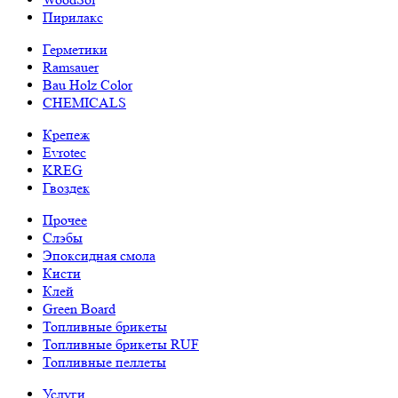
Пирилакс
Герметики
Ramsauer
Bau Holz Color
CHEMICALS
Крепеж
Evrotec
KREG
Гвоздек
Прочее
Слэбы
Эпоксидная смола
Кисти
Клей
Green Board
Топливные брикеты
Топливные брикеты RUF
Топливные пеллеты
Услуги