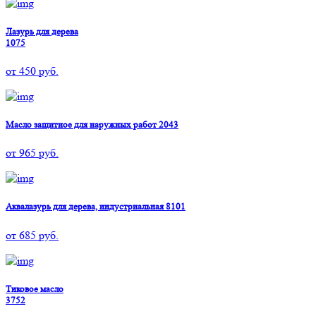
Лазурь для дерева
1075
от
450
руб.
Масло защитное для наружных работ 2043
от
965
руб.
Аквалазурь для дерева, индустриальная 8101
от
685
руб.
Тиковое масло
3752