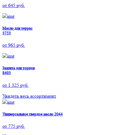
от
645
руб.
Масло для террас
3753
от
965
руб.
Защита для торцов
8403
от
1 325
руб.
Увидеть весь ассортимент
Универсальное твердое масло 2044
от
775
руб.