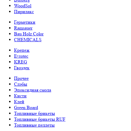
WoodSol
Пирилакс
Герметики
Ramsauer
Bau Holz Color
CHEMICALS
Крепеж
Evrotec
KREG
Гвоздек
Прочее
Слэбы
Эпоксидная смола
Кисти
Клей
Green Board
Топливные брикеты
Топливные брикеты RUF
Топливные пеллеты