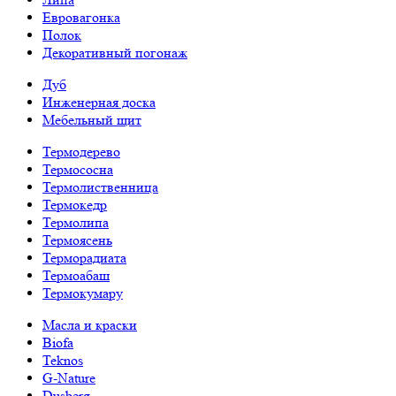
Евровагонка
Полок
Декоративный погонаж
Дуб
Инженерная доска
Мебельный щит
Термодерево
Термососна
Термолиственница
Термокедр
Термолипа
Термоясень
Терморадиата
Термоабаш
Термокумару
Масла и краски
Biofa
Teknos
G-Nature
Dusberg