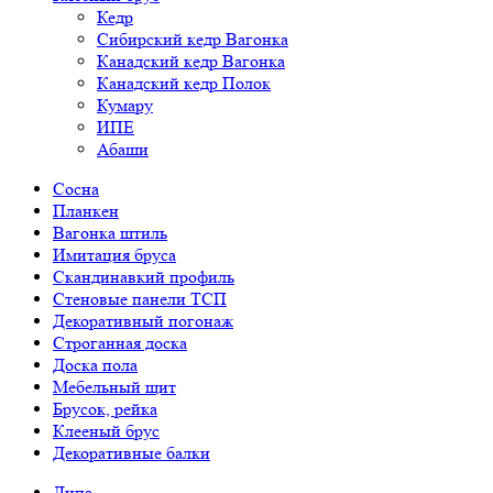
Кедр
Сибирский кедр Вагонка
Канадский кедр Вагонка
Канадский кедр Полок
Кумару
ИПЕ
Абаши
Сосна
Планкен
Вагонка штиль
Имитация бруса
Скандинавкий профиль
Стеновые панели ТСП
Декоративный погонаж
Строганная доска
Доска пола
Мебельный щит
Брусок, рейка
Клееный брус
Декоративные балки
Липа