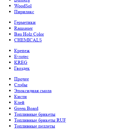
WoodSol
Пирилакс
Герметики
Ramsauer
Bau Holz Color
CHEMICALS
Крепеж
Evrotec
KREG
Гвоздек
Прочее
Слэбы
Эпоксидная смола
Кисти
Клей
Green Board
Топливные брикеты
Топливные брикеты RUF
Топливные пеллеты