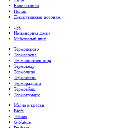
Евровагонка
Полок
Декоративный погонаж
Дуб
Инженерная доска
Мебельный щит
Термодерево
Термососна
Термолиственница
Термокедр
Термолипа
Термоясень
Терморадиата
Термоабаш
Термокумару
Масла и краски
Biofa
Teknos
G-Nature
Dusberg