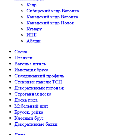
Кедр
Сибирский кедр Вагонка
Канадский кедр Вагонка
Канадский кедр Полок
Кумару
ИПЕ
Абаши
Сосна
Планкен
Вагонка штиль
Имитация бруса
Скандинавкий профиль
Стеновые панели ТСП
Декоративный погонаж
Строганная доска
Доска пола
Мебельный щит
Брусок, рейка
Клееный брус
Декоративные балки
Липа