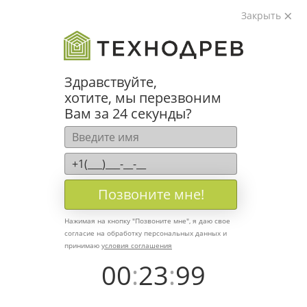
Закрыть
Здравствуйте,
хотите, мы перезвоним
Вам за 24 секунды?
Севастополь
Белгород
Брянск
Воронеж
Краснодар
Курск
Липецк
Москва
О
+7 (8692) 777 998
WhatsApp
Telegram
Max
Позвоните мне!
Нажимая на кнопку "
Позвоните мне
", я даю свое
согласие на обработку персональных данных и
принимаю
условия соглашения
+7 (8692) 777 998
00
:
23
:
99
WhatsApp
Telegram
Max