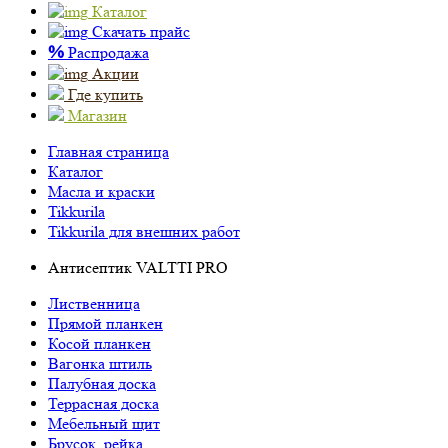
Каталог
Скачать прайс
%
Распродажа
Акции
Где купить
Магазин
Главная страница
Каталог
Масла и краски
Tikkurila
Tikkurila для внешних работ
Антисептик VALTTI PRO
Лиственница
Прямой планкен
Косой планкен
Вагонка штиль
Палубная доска
Террасная доска
Мебельный щит
Брусок, рейка