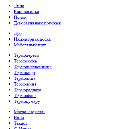
Липа
Евровагонка
Полок
Декоративный погонаж
Дуб
Инженерная доска
Мебельный щит
Термодерево
Термососна
Термолиственница
Термокедр
Термолипа
Термоясень
Терморадиата
Термоабаш
Термокумару
Масла и краски
Biofa
Teknos
G-Nature