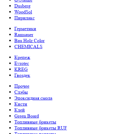
Dusberg
WoodSol
Пирилакс
Герметики
Ramsauer
Bau Holz Color
CHEMICALS
Крепеж
Evrotec
KREG
Гвоздек
Прочее
Слэбы
Эпоксидная смола
Кисти
Клей
Green Board
Топливные брикеты
Топливные брикеты RUF
Топливные пеллеты