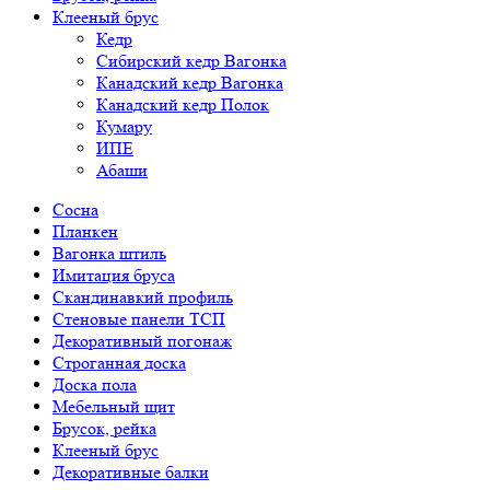
Клееный брус
Кедр
Сибирский кедр Вагонка
Канадский кедр Вагонка
Канадский кедр Полок
Кумару
ИПЕ
Абаши
Сосна
Планкен
Вагонка штиль
Имитация бруса
Скандинавкий профиль
Стеновые панели ТСП
Декоративный погонаж
Строганная доска
Доска пола
Мебельный щит
Брусок, рейка
Клееный брус
Декоративные балки