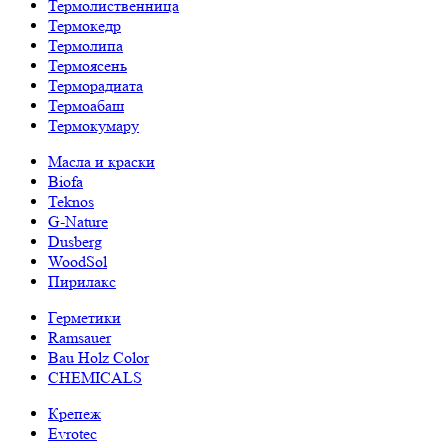
Термолиственница
Термокедр
Термолипа
Термоясень
Терморадиата
Термоабаш
Термокумару
Масла и краски
Biofa
Teknos
G-Nature
Dusberg
WoodSol
Пирилакс
Герметики
Ramsauer
Bau Holz Color
CHEMICALS
Крепеж
Evrotec