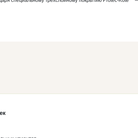
годаря специальному трехслойному покрытию Protec-Kote™ 
ек