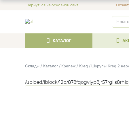
Вернуться на основной сайт
Пожалу
КАТАЛОГ
АК
Склады
Каталог
Крепеж
Kreg
Шурупы Kreg 2 нерж.
/upload/iblock/12b/878fqogviyp8jr57rgiis8rhi