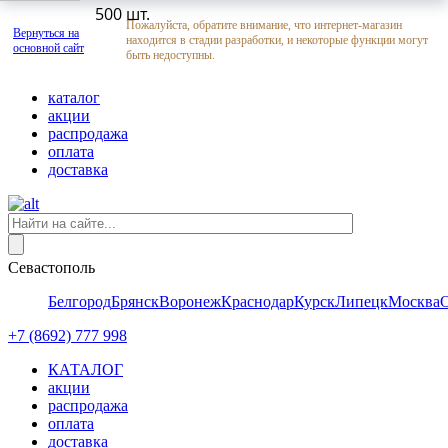
500 шт.
Пожалуйста, обратите внимание, что интернет-магазин
Вернуться на
находится в стадии разработки, и некоторые функции могут
основной сайт
быть недоступны.
каталог
акции
распродажа
оплата
доставка
Севастополь
Белгород
Брянск
Воронеж
Краснодар
Курск
Липецк
Москва
+7 (8692) 777 998
КАТАЛОГ
акции
распродажа
оплата
доставка