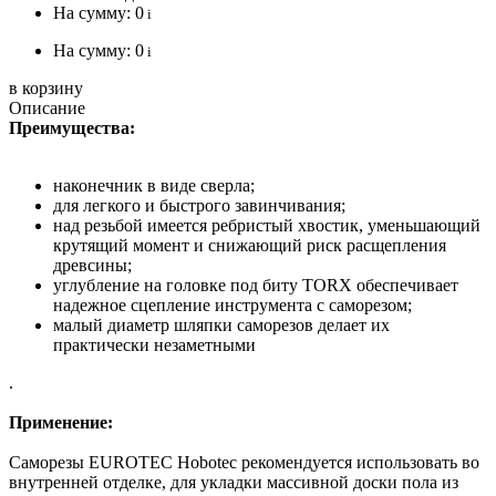
На сумму:
0
i
На сумму:
0
i
в корзину
Описание
Преимущества:
наконечник в виде сверла;
для легкого и быстрого завинчивания;
над резьбой имеется ребристый хвостик, уменьшающий
крутящий момент и снижающий риск расщепления
древсины;
углубление на головке под биту TORX обеспечивает
надежное сцепление инструмента с саморезом;
малый диаметр шляпки саморезов делает их
практически незаметными
.
Применение:
Саморезы EUROTEC Hobotec рекомендуется использовать во
внутренней отделке, для укладки массивной доски пола из