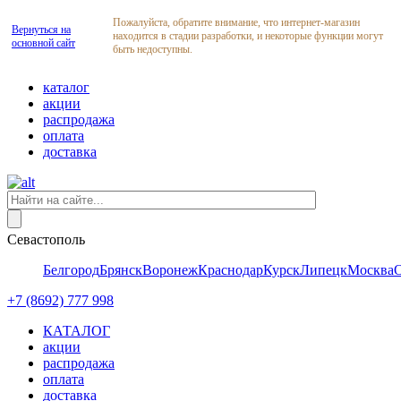
Пожалуйста, обратите внимание, что интернет-магазин
Вернуться на
находится в стадии разработки, и некоторые функции могут
основной сайт
быть недоступны.
каталог
акции
распродажа
оплата
доставка
Севастополь
Белгород
Брянск
Воронеж
Краснодар
Курск
Липецк
Москва
+7 (8692) 777 998
КАТАЛОГ
акции
распродажа
оплата
доставка