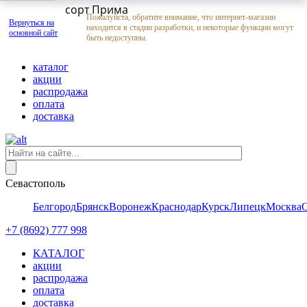
сорт Прима
Пожалуйста, обратите внимание, что интернет-магазин
Вернуться на
находится в стадии разработки, и некоторые функции могут
основной сайт
быть недоступны.
каталог
акции
распродажа
оплата
доставка
Севастополь
Белгород
Брянск
Воронеж
Краснодар
Курск
Липецк
Москва
+7 (8692) 777 998
КАТАЛОГ
акции
распродажа
оплата
доставка